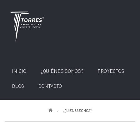
Pasar
al
contenido
principal
INICIO
¿QUIÉNES SOMOS?
PROYECTOS
BLOG
CONTACTO
Sobrescribir
¿QUIÉNES SOMOS?
enlaces
de