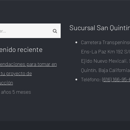
Sucursal San Quintí
Carretera Transpenins
enido reciente
Ens-La Paz Km 192 S/
Ejido Nuevo Mexicali,
ndaciones para tomar en
Quintín, Baja California
 tu proyecto de
Teléfono:
(616) 166-95-
ucción
 años 5 meses