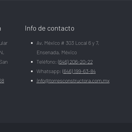
n
Info de contacto
ular
Av. México # 303 Local 6 y 7,
N,
Ensenada, México
 San
Teléfono:
(646) 206-20-22
Whatsapp:
(646) 199-63-84
68
info@torresconstructora.com.mx