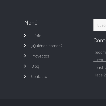
Menú
Buscar
Inicio
Cont
¿Quiénes somos?
Recome
Proyectos
cuenta
Blog
constr
Hace 2
Contacto