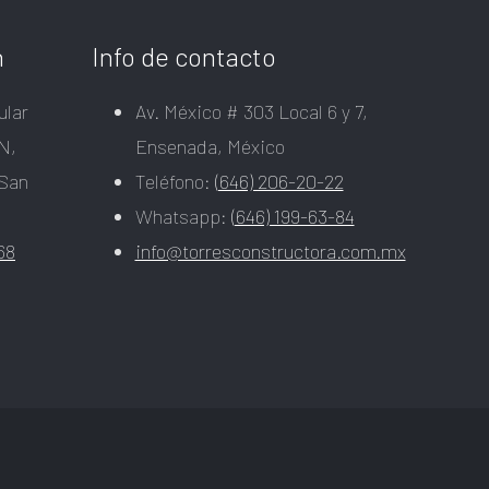
n
Info de contacto
ular
Av. México # 303 Local 6 y 7,
N,
Ensenada, México
 San
Teléfono:
(646) 206-20-22
Whatsapp:
(646) 199-63-84
68
info@torresconstructora.com.mx