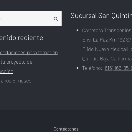
Sucursal San Quintí
Carretera Transpenins
enido reciente
Ens-La Paz Km 192 S/
Ejido Nuevo Mexicali,
ndaciones para tomar en
Quintín, Baja California
 tu proyecto de
Teléfono:
(616) 166-95-
ucción
 años 5 meses
Contáctanos