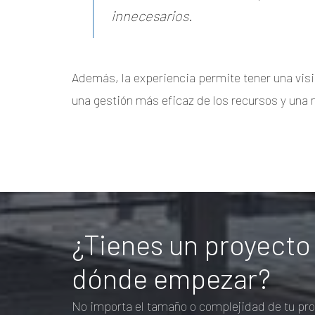
innecesarios.
Además, la experiencia permite tener una visi
una gestión más eficaz de los recursos y una 
¿Tienes un proyecto
dónde empezar?
No importa el tamaño o complejidad de tu pro