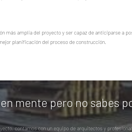
ón más amplia del proyecto y ser capaz de anticiparse a pos
mejor planificación del proceso de construcción.
 en mente pero no sabes p
yecto, contamos con un equipo de arquitectos y profesiona