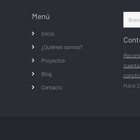
Menú
Buscar
Inicio
Cont
¿Quiénes somos?
Recome
Proyectos
cuenta
Blog
constr
Hace 2
Contacto